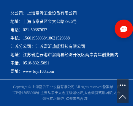
总公司：上海富沂工业设备有限公司
地址：上海市奉贤区金大公路7926号
电话：021-50387637
手机：15601958068/18621529888
江苏分公司：江苏富沂热能科技有限公司
地址：江苏省连云港市灌南县经济开发区两岸青年创业园内
电话：0518-83215891
网址：www.fuyi188.com
Copyright © 上海富沂工业设备有限公司 All rights reserved 备案号：
沪
ICP备15058000号
主要从事于
太仓连续熔化炉
,
太仓倾斜式坩埚炉
,
太仓
燃气式坩埚炉
, 欢迎来电咨询！