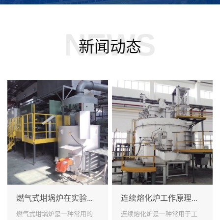
NEWS
新闻动态
燃气式坩埚炉在实验室中的应用有哪些？
连续熔化炉工作原理及性能如何？
燃气式坩埚炉是一种常用的
连续熔化炉是一种常用于工