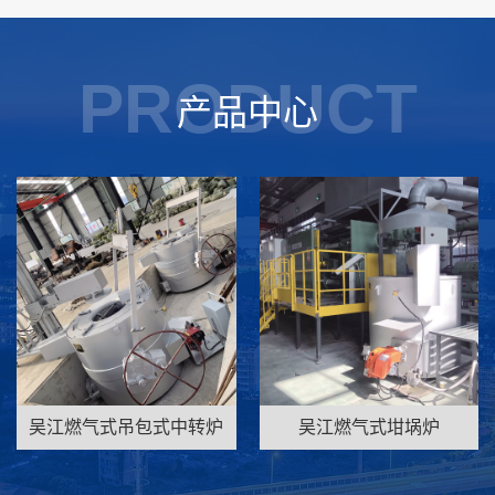
PRODUCT
产品中心
吴江燃气式吊包式中转炉
吴江燃气式坩埚炉