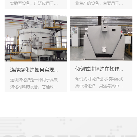
实验室设备，广泛应用于许
业生产的设备，主要用于将
多不同的领域。它有着多种
固体物质转化为液体物质的
功能和应用，以下是其中一
过程。其工作原理是通过加
些主要的用途： 1. 高温热处
热固体物质，使其达到熔化
理：燃气式坩埚炉可以提供
点，从而转化为液态。本文
高温环境...
将介绍连续熔化...
倾倒式坩埚炉在操作中的优势？
连续熔化炉如何实现材料高效熔化？
倾倒式坩埚炉也可称简易式
连续熔化炉是一种用于高效
集中熔化炉，用途与集中熔
熔化材料的设备，它通过连
化炉相同，可用于熔化低熔
续进行加热和熔化过程，可
点（低于850℃）的有色金
以提高生产效率，并降低能
属，如铝、锌、铅、锡等。
源消耗。在本文中，我们将
在使用方面更优于集中熔化
讨论连续熔化炉如何实现材
炉，特别适合多...
料高效熔化的方法...