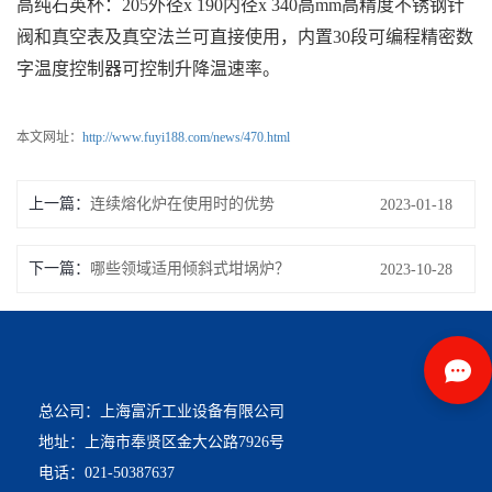
高纯石英杯：205外径x 190内径x 340高mm高精度不锈钢针
阀和真空表及真空法兰可直接使用，内置30段可编程精密数
字温度控制器可控制升降温速率。
本文网址：
http://www.fuyi188.com/news/470.html
上一篇：
连续熔化炉在使用时的优势
2023-01-18
下一篇：
哪些领域适用倾斜式坩埚炉？
2023-10-28
总公司：上海富沂工业设备有限公司
地址：上海市奉贤区金大公路7926号
电话：021-50387637