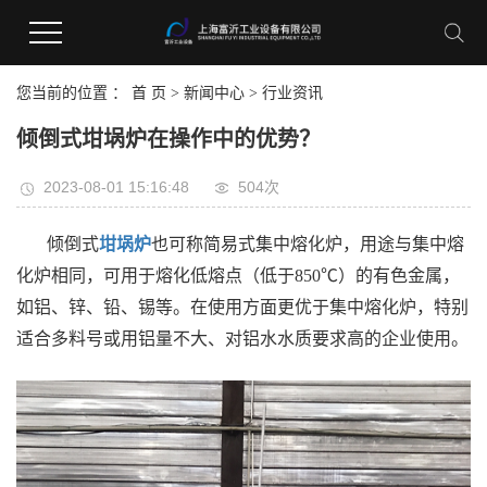
您当前的位置 ：
首 页
>
新闻中心
>
行业资讯
倾倒式坩埚炉在操作中的优势？
2023-08-01 15:16:48
504次
倾倒式
坩埚炉
也可称简易式集中熔化炉，用途与集中熔
化炉相同，可用于熔化低熔点（低于850℃）的有色金属，
如铝、锌、铅、锡等。在使用方面更优于集中熔化炉，特别
适合多料号或用铝量不大、对铝水水质要求高的企业使用。