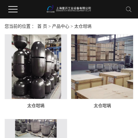
您当前的位置 ：
首 页
>
产品中心
>
太仓坩埚
太仓坩埚
太仓坩埚