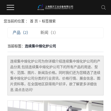
您当前的位置 ：
首 页
> 标签搜索
产品（2）
新闻（1）
当前标签：
连续集中熔化炉公司
连续集中熔化炉公司
为你详细介绍
连续集中熔化炉公司
的产
品分类,包括
连续集中熔化炉公司
下的所有产品的用途、型
号、范围、图片、新闻及价格。同时我们还为您精选了
连续
集中熔化炉公司
分类的行业资讯、价格行情、展会信息、图
片资料等，在全国地区获得用户好评，欲了解更多详细信
息,请点击访问!