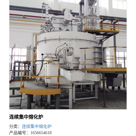
连续集中熔化炉
分类：
连续集中熔化炉
产品编号：1656654618